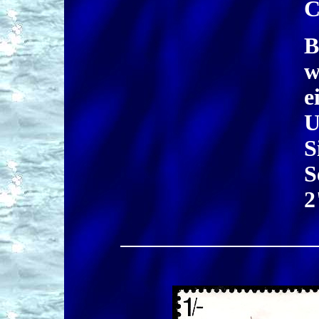
C
B
w
e
U
S
S
2