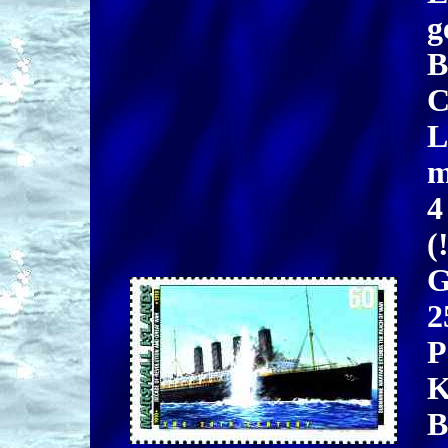
g
B
C
L
m
4
(
G
2
P
K
B