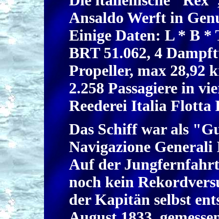
Die italienische "Rex"
Ansaldo Werft in Gen
Einige Daten: L * B * 
BRT 51.062, 4 Dampftu
Propeller, max 28,92 k
2.258 Passagiere in vi
Reederei Italia Flotta
Das Schiff war als "G
Navigazione Generali I
Auf der Jungfernfahr
noch kein Rekordversu
der Kapitän selbst ent
August 1833, gemesse