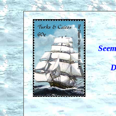
Seem
Die 