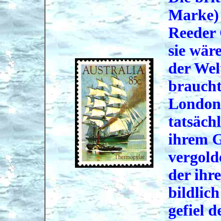
Marke) 
Reeder
sie wäre
der Welt
braucht
London 
tatsäch
ihrem G
vergold
der ihr
bildlich
gefiel 