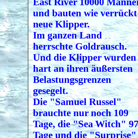
East River 10000 Männe
und bauten wie verrückt
neue Klipper.
Im ganzen Land
herrschte Goldrausch.
Und die Klipper wurden
hart an ihren äußersten
Belastungsgrenzen
gesegelt.
Die "Samuel Russel"
brauchte nur noch 109
Tage, die "Sea Witch" 9
Tage und die "Surprise"