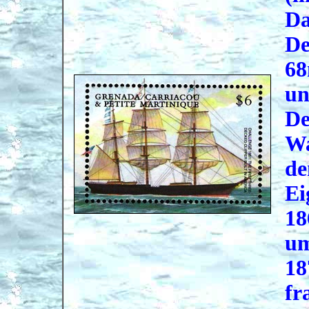
Da
De
68
un
De
Wa
de
Ei
18
um
18
fr