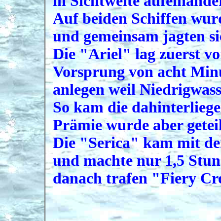
in Sichtweite aufeinande
Auf beiden Schiffen wurd
und gemeinsam jagten s
Die "Ariel" lag zuerst v
Vorsprung von acht Minu
anlegen weil Niedrigwass
So kam die dahinterlieg
Prämie wurde aber geteil
Die "Serica" kam mit de
und machte nur 1,5 Stund
danach trafen "Fiery Cro