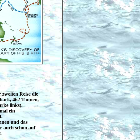
r zweiten Reise die
stbark, 462 Tonnen,
rke links).
mal ein
t.
onnen und das
r auch schon auf
.