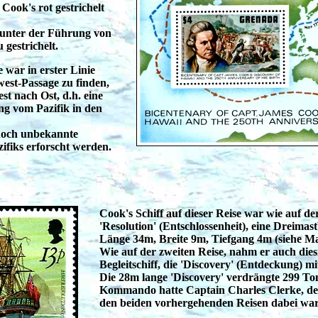
Cook's rot gestrichelt
 unter der Führung von
 gestrichelt.
e war in erster Linie
est-Passage zu finden,
st nach Ost, d.h. eine
g vom Pazifik in den
 noch unbekannte
ifiks erforscht werden.
Cook's Schiff auf dieser Reise war wie auf de
'Resolution' (Entschlossenheit), eine Dreima
Länge 34m, Breite 9m, Tiefgang 4m (siehe Ma
Wie auf der zweiten Reise, nahm er auch dies
Begleitschiff, die 'Discovery' (Entdeckung) mi
Die 28m lange 'Discovery' verdrängte 299 T
Kommando hatte Captain Charles Clerke, de
den beiden vorhergehenden Reisen dabei war