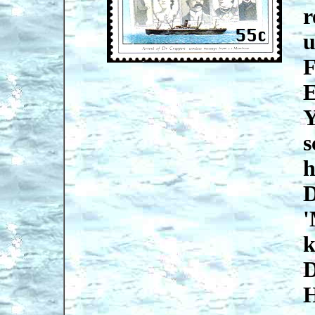
r
u
F
E
Y
s
h
D
'
k
D
H