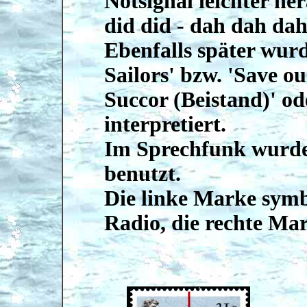
Notsignal leichter hera
did did - dah dah dah 
Ebenfalls später wurd
Sailors' bzw. 'Save ou
Succor (Beistand)' od
interpretiert.
Im Sprechfunk wurd
benutzt.
Die linke Marke symb
Radio, die rechte Ma