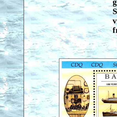
g
S
v
f