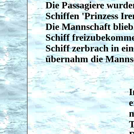
Die Passagiere wurde
Schiffen 'Prinzess Ire
Die Mannschaft blieb
Schiff freizubekomme
Schiff zerbrach in ei
übernahm die Mannsc
I
e
m
T