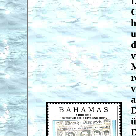
D
C
h
u
d
v
M
r
v
a
D
ü
D