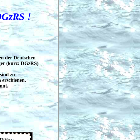
DGzRS !
n der Deutschen
iger (kurz: DGzRS)
sind zu
 erschienen.
nnt.