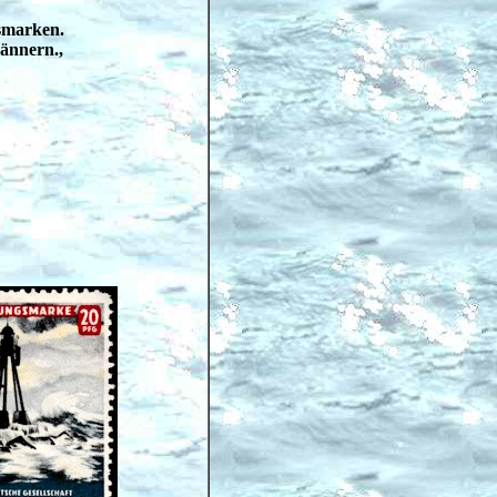
gsmarken.
ännern.,