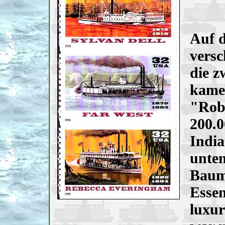
Auf d
versc
die z
kamen
"Robe
200.0
India
unten
Baumw
Esse
luxur