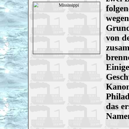
folgen
wegen 
Grund
von d
zusam
brenne
Einig
Gesch
Kanon
Philad
das e
Namen