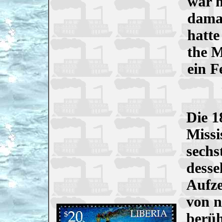
war m
damal
hatt
the M
ein F
Die 1
Missi
sechs
desse
Aufze
von n
berüh