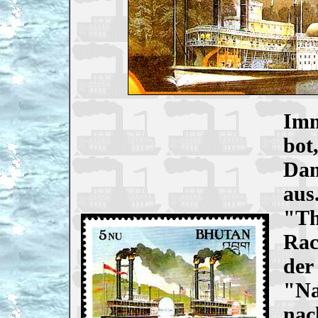
Imm
bot
Dam
aus
"Th
Rac
der
"Na
nac