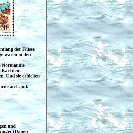
ntlang der Flüsse
ge waren in den
ie Normandie
g Karl dem
n. Und sie erhielten
Horde an Land.
ngen und
kinger (Dänen