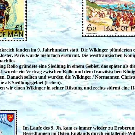
nkreich fanden im 9. Jahrhundert statt. Die Wikinger plünderten e
Klöster. Paris wurde mehrfach erstürmt. Die westfränkischen Köni
achtlos.
g Rollo gründete eine Siedlung in einem Gebiet, das später als d
11 wurde ein Vertrag zwischen Rollo und dem französischen Köni
sen. Danach sollten und wurden die Wikinger / Normannen Christe
ie als Siedlungsgebiet (Lehen).
n wir einen Wikinger in seiner Rüstung und rechts stürmt eine 
Im Laufe des 9. Jh. kam es immer wieder zu Eroberu
Besiedlungen im Osten Englands durch einfallende Wi