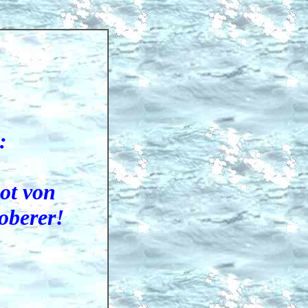
:
ot von
oberer!