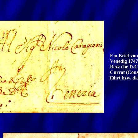
Ein Brief vo
Venedig 1747
Bezz che D.C.
Currat (Conse
fährt bzw. di