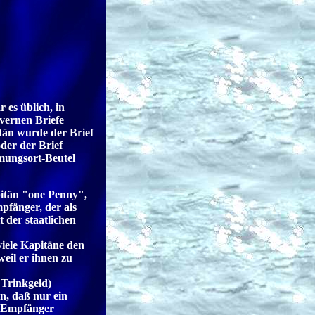
 es üblich, in
vernen Briefe
än wurde der Brief
der der Brief
mungsort-Beutel
pitän "one Penny",
fänger, der als
t der staatlichen
viele Kapitäne den
weil er ihnen zu
 Trinkgeld)
, daß nur ein
n Empfänger