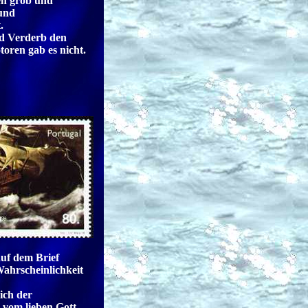
en grob und
und
.
nd Verderb den
toren gab es nicht.
uf dem Brief
ahrscheinlichkeit
sich der
 vom lieben Gott