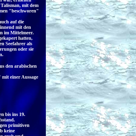
. Talisman, mit dem
mmen "beschworen"
auch auf die
ginnend mit den
n im Mittelmeer.
gekapert hatten,
en Seefahrer als
erungen oder sie
n.
aus den arabischen
" mit einer Aussage
n bis ins 19.
sstand.
gen primitiven
ab keine