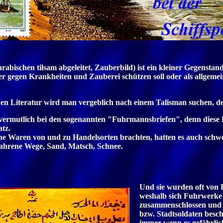
abischen tilsam abgeleitet, Zauberbild) ist ein kleiner Gegenstand,
der gegen Krankheiten und Zauberei schützen soll oder als allgeme
schen Literatur wird man vergeblich nach einem Talisman suchen, de
vermutlich bei den sogenannten "Fuhrmannsbriefen", denn diese B
tz.
he Waren von und zu Handelsorten brachten, hatten es auch schwe
fahrene Wege, Sand, Matsch, Schnee.
Und sie wurden oft von 
weshalb sich Fuhrwerke 
zusammenschlossen und
bzw. Stadtsoldaten besc
immer wenn es gefährlich