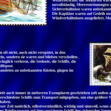
Wetterberichte, die Seekarten war
unvollständig, Meeresströmungen 
Sichtverhältnisse waren unbekannt
Die Kapitäne waren auf Gedeih u
Windverhältnissen ausgeliefert, Mo
en oft nicht, auch nicht verspätet, in den
n, sondern sie waren und blieben verschollen.
nglich verloren, die Seeleute, die Schiffe, die
ffspost.
strandeten an unbekannten Küsten, gingen im
efe auch immer in mehreren Exemplaren geschrieben (oft außen a
erschiedene Schiffe zum Transport mitgegeben, um eine größere W
haben.
ser Zeit natürlich, selbstverständlich, wichtig und sinnvoll, wenn 
den Brieftransport auf dem unsicheren Schiff den sichernden Segen