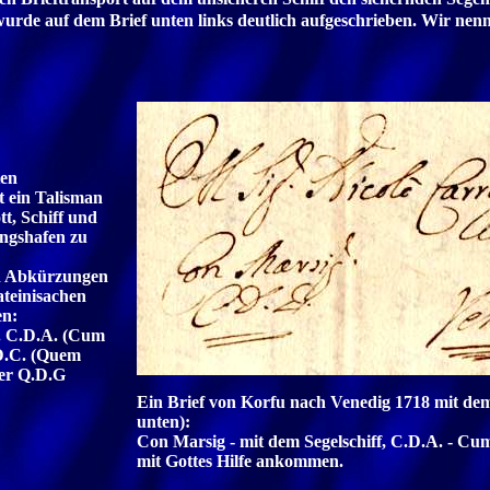
’ wurde auf dem Brief unten links deutlich aufgeschrieben. Wir nen
ten
st ein Talisman
tt, Schiff und
ngshafen zu
in Abkürzungen
lateinisachen
en:
B. C.D.A. (Cum
D.C. (Quem
er Q.D.G
Ein Brief von Korfu nach Venedig 1718 mit dem
unten):
Con Marsig - mit dem Segelschiff, C.D.A. - Cu
mit Gottes Hilfe ankommen.