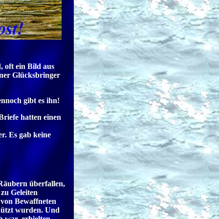
 oft ein Bild aus
iner Glücksbringer
nnoch gibt es ihn!
riefe hatten einen
r. Es gab keine
Räubern überfallen,
zu Geleiten
 von Bewaffneten
hützt wurden. Und
 war, erhielten