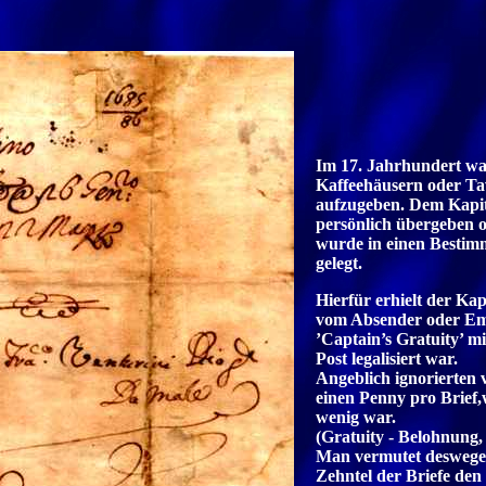
Im 17. Jahrhundert war
Kaffeehäusern oder Ta
aufzugeben. Dem Kapit
persönlich übergeben o
wurde in einen Bestim
gelegt.
Hierfür erhielt der Ka
vom Absender oder Emp
’Captain’s Gratuity’ mi
Post legalisiert war.
Angeblich ignorierten 
einen Penny pro Brief,
wenig war.
(Gratuity - Belohnung,
Man vermutet deswegen
Zehntel der Briefe de