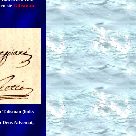
Talisman.
nen sie
 Talisman (links
m Deus Adveniat,