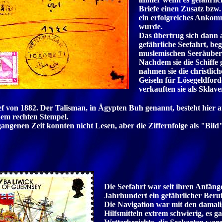
Briefe einen Zusatz bzw
ein erfolgreiches Anko
wurde.
Das übertrug sich dann 
gefährliche Seefahrt, be
muslemischen Seeräuber
Nachdem sie die Schiffe 
nahmen sie die christlich
Geiseln für Lösegeldford
verkauften sie als Sklave
ef von 1882. Der Talisman, in Ägypten Buh genannt, besteht hier 
dem rechten Stempel.
gangenen Zeit konnten nicht Lesen, aber die Ziffernfolge als "Bild
Die Seefahrt war seit ihren Anfänge
Jahrhundert ein gefährlicher Beruf
Die Navigation war mit den damali
Hilfsmitteln extrem schwierig, es g