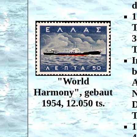
d
1
T
3
T
I
b
"World
A
Harmony", gebaut
N
1954, 12.050 ts.
D
T
1