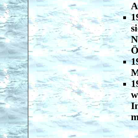
A
1
s
N
Ö
1
M
1
w
I
m