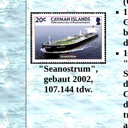
(
1
G
b
d
1
"
"Seanostrum",
S
gebaut 2002,
d
107.144 tdw.
C
d
t
a