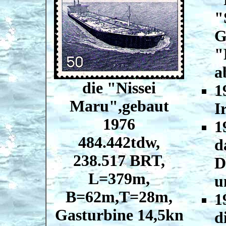
"
G
"
a
die "Nissei
1
Maru",gebaut
I
1976
1
484.442tdw,
d
238.517 BRT,
D
L=379m,
u
B=62m,T=28m,
1
Gasturbine 14,5kn
d