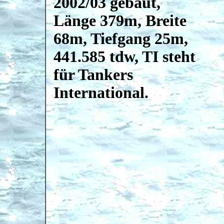
2002/03 gebaut,
Länge 379m, Breite
68m, Tiefgang 25m,
441.585 tdw, TI steht
für Tankers
International.