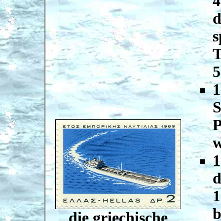
4
d
s
T
5
1
S
P
w
1
d
1
b
die griechische