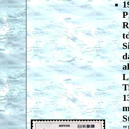
1
P
R
t
S
d
a
L
T
1
m
S
"