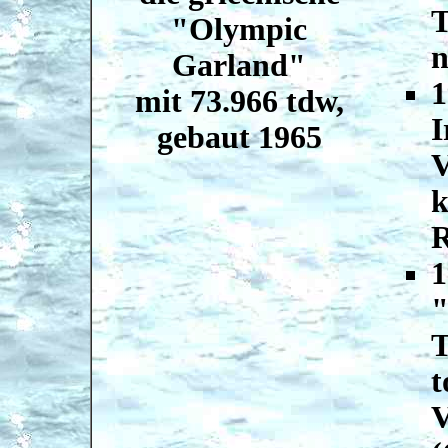
T
"Olympic
n
Garland"
1
mit 73.966 tdw,
I
gebaut 1965
V
k
R
1
"
T
t
V