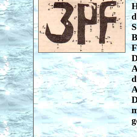
H
d
S
B
F
D
A
d
A
D
m
g