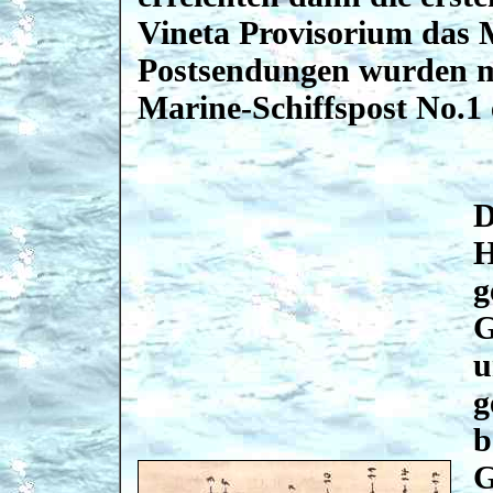
Vineta Provisorium das 
Postsendungen wurden m
Marine-Schiffspost No.1 
D
H
g
G
u
g
b
G