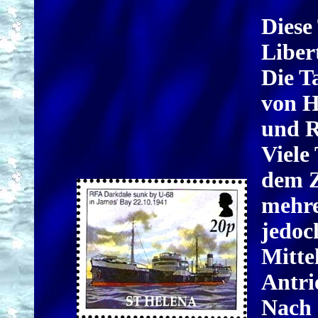
Diese
Liber
Die T
von He
und R
Viele
dem Z
mehre
jedoc
Mitte
Antri
Nach 