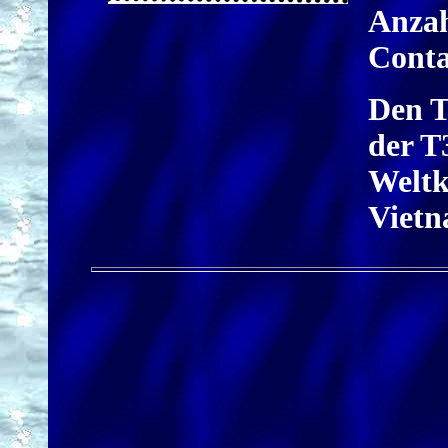
Anzah
Conta
Den T
der T
Weltk
Vietn