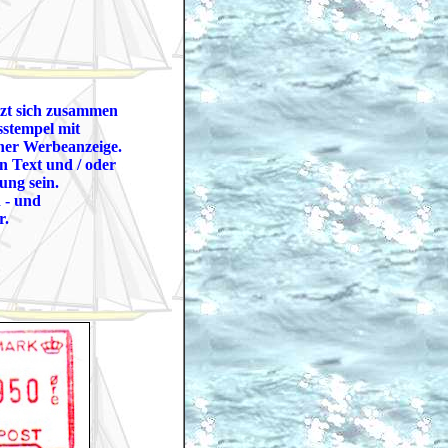
tzt sich zusammen
sstempel mit
er Werbeanzeige.
 Text und / oder
lung sein.
 - und
r.