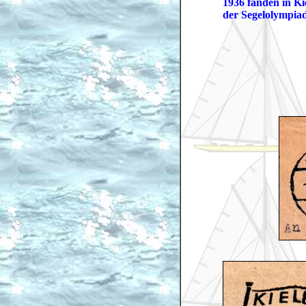
1936 fanden in Ki
der Segelolympiade