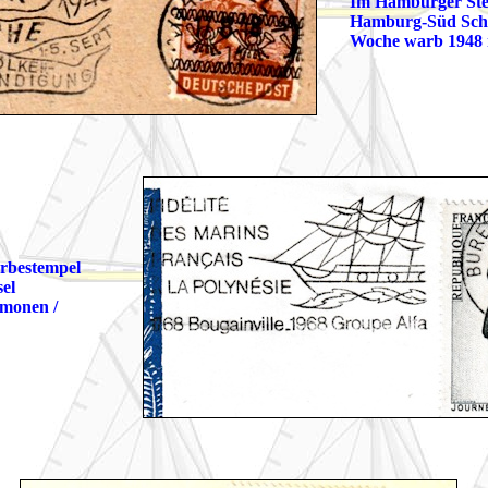
Im Hamburger Ste
Hamburg-Süd Schif
Woche warb 1948 
rbestempel
sel
omonen /