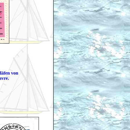
Häfen von
avre.