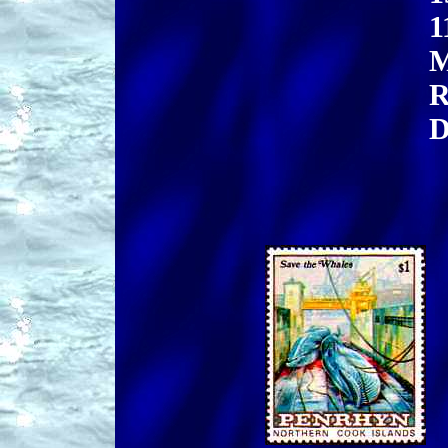
1
M
R
D