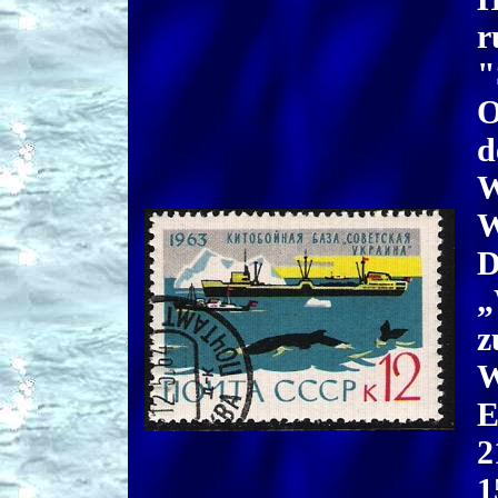
r
"
O
d
W
W
D
„
z
W
E
2
1