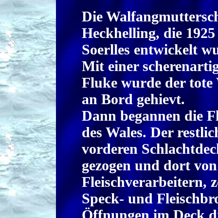
Die Walfangmutterschi
Heckhelling, die 192
Soerlles entwickelt w
Mit einer scherenarti
Fluke wurde der tote
an Bord gehievt.
Dann begannen die F
des Wales. Der restl
vorderen Schlachtde
gezogen und dort vo
Fleischverarbeitern, z
Speck- und Fleischbr
Öffnungen im Deck di