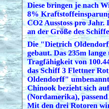
Diese bringen je nach 
8% Kraftstoffeinsparung
CO2 Ausstoss pro Jahr. 
an der Größe des Schiffe
Die "Dietrich Oldendorf
gebaut. Das 235m lange 
Tragfähigkeit von 100.4
das Schiff 3 Flettner R
Oldendorff" umbenannt
Chinook bezieht sich au
(Nordamerika), passend 
Mit den drei Rotoren wi