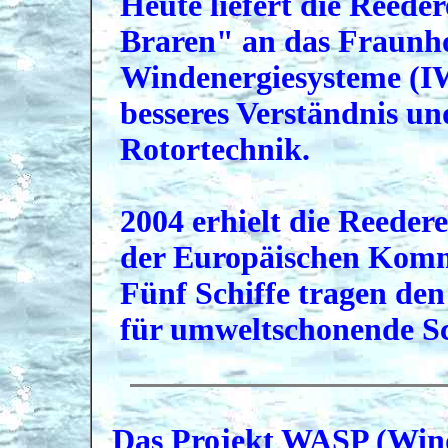
Heute liefert die Reede
Braren" an das Fraunhof
Windenergiesysteme (IW
besseres Verständnis u
Rotortechnik.
2004 erhielt die Reede
der Europäischen Komm
Fünf Schiffe tragen den
für umweltschonende Sc
Das Projekt WASP (Wind