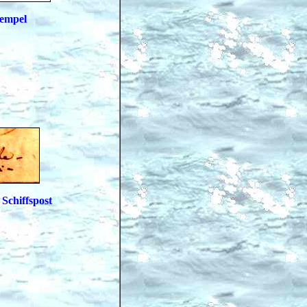
tempel
 Schiffspost